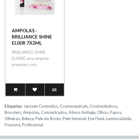
AMPOLAS -
BRILLIANCE SHINE
ELIXIR 7X2ML
BRILLIANCE SHINE
ELIXIRÉ uma ampola
premium com
ingredientes ativos
altamente concentrados,
desenvol..
Etiquetas:
Janssen Cosmetics
,
Cosmeceuticals
,
Cosmecêuticos
,
Boosters
,
Ampolas
,
Concentrados
,
Ativos Antiage
,
Olhos
,
Papos
,
Olheiras
,
Beleza
,
Pele do Rosto
,
Pele Sensível
,
Eye Fluid
,
Luminosidade
,
Frescura
,
Profissional