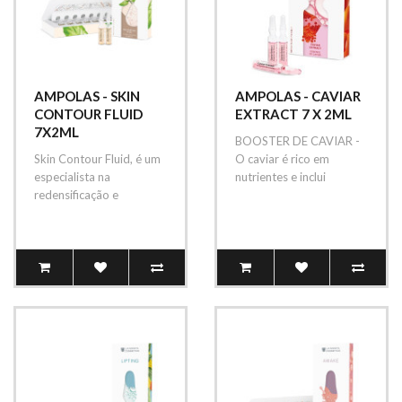
AMPOLAS - SKIN
AMPOLAS - CAVIAR
CONTOUR FLUID
EXTRACT 7 X 2ML
7X2ML
BOOSTER DE CAVIAR -
Skin Contour Fluid, é um
O caviar é rico em
especialista na
nutrientes e inclui
redensificação e
vitaminas (A, D, E, B1, B2,
refirmação do contorno
B6), líp..
facial. As pes..