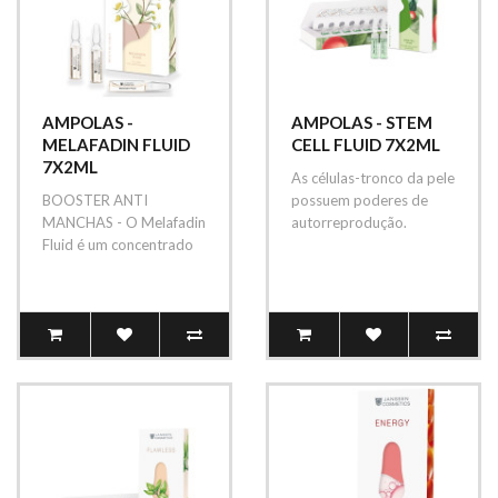
AMPOLAS -
AMPOLAS - STEM
MELAFADIN FLUID
CELL FLUID 7X2ML
7X2ML
As células-tronco da pele
BOOSTER ANTI
possuem poderes de
MANCHAS - O Melafadin
autorreprodução.
Fluid é um concentrado
Quando se dividem, uma
especial de ativos
nova célula é ..
aclaradores e
despigmen..