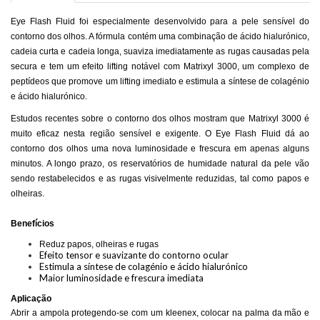
Eye Flash Fluid foi especialmente
desenvolvido
para a pele sensível do
contorno dos olhos. A fórmula contém uma combinação de ácido hialurónico,
cadeia curta e cadeia longa, suaviza imediatamente as rugas causadas pela
secura e tem um efeito lifting notável com Matrixyl 3000, um complexo de
peptídeos que promove um lifting imediato e estimula a síntese de colagénio
e ácido hialurónico.
Estudos recentes sobre o contorno dos olhos mostram que Matrixyl 3000 é
muito eficaz nesta região sensível e exigente. O Eye Flash Fluid dá ao
contorno dos olhos uma nova luminosidade e frescura em apenas alguns
minutos. A longo prazo, os reservatórios de humidade natural da pele vão
sendo restabelecidos e as rugas visivelmente reduzidas, tal como papos e
olheiras.
Benefícios
Reduz papos, olheiras e rugas
Efeito tensor e suavizante do contorno ocular
Estimula a síntese de colagénio e ácido hialurónico
Maior luminosidade e frescura imediata
Aplicação
Abrir a ampola protegendo-se com um kleenex, colocar na palma da mão e