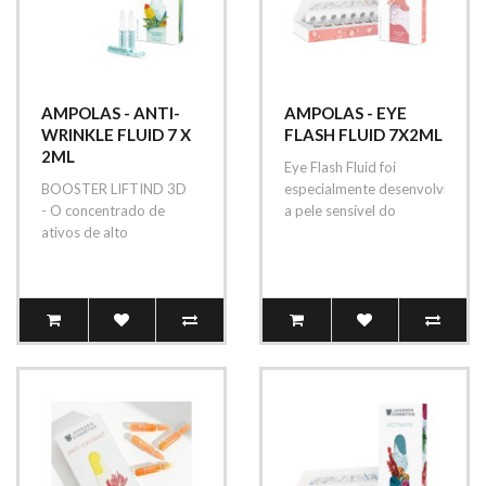
AMPOLAS - ANTI-
AMPOLAS - EYE
WRINKLE FLUID 7 X
FLASH FLUID 7X2ML
2ML
Eye Flash Fluid foi
BOOSTER LIFTIND 3D
especialmente desenvolvido pa
- O concentrado de
a pele sensível do
ativos de alto
contorno dos olhos...
desempenho faz das
ampolas Anti Wrinkle
Bo..