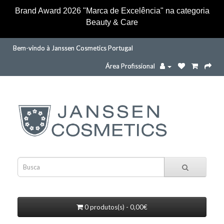
Brand Award 2026 "Marca de Excelência" na categoria
Beauty & Care
Bem-vindo à Janssen Cosmetics Portugal
Área Profissional
0 produtos(s) - 0,00€