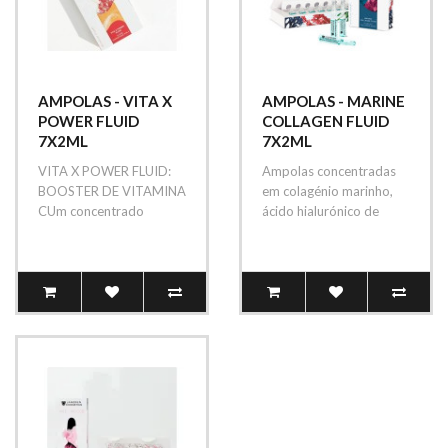
AMPOLAS - VITA X
AMPOLAS - MARINE
POWER FLUID
COLLAGEN FLUID
7X2ML
7X2ML
VITA X POWER FLUID:
Ampolas concentradas
BOOSTER DE VITAMINA
em colagénio marinho,
CUm concentrado
ácido hialurónico de
intensivo com ação
cadeia longa e extrato de
antioxidante avançada, ..
romã..