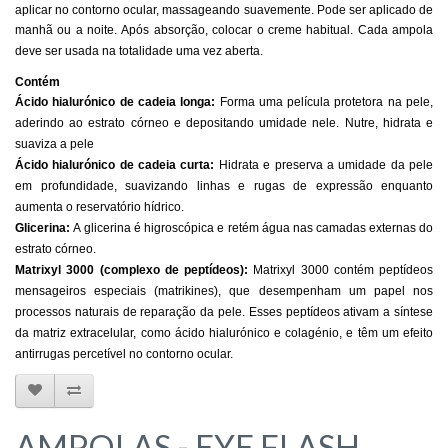
aplicar no contorno ocular, massageando suavemente. Pode ser aplicado de
manhã ou a noite.
Após absorção, colocar o creme habitual.
Cada ampola
deve ser usada na totalidade uma vez aberta.
Contém
Ácido hialurónico de cadeia longa:
Forma uma película protetora na pele,
aderindo ao estrato córneo e depositando umidade nele. Nutre, hidrata e
suaviza a pele
Ácido hialurónico de cadeia curta:
Hidrata e preserva a umidade da pele
em profundidade, suavizando linhas e rugas de expressão enquanto
aumenta o reservatório hídrico.
Glicerina:
A glicerina é higroscópica e retém água nas camadas externas do
estrato córneo.
Matrixyl 3000 (complexo de peptídeos):
Matrixyl 3000 contém peptídeos
mensageiros especiais (matrikines), que desempenham um papel nos
processos naturais de reparação da pele. Esses peptídeos ativam a síntese
da matriz extracelular, como ácido hialurónico e colagénio, e têm um efeito
antirrugas percetível no contorno ocular.
AMPOLAS - EYE FLASH