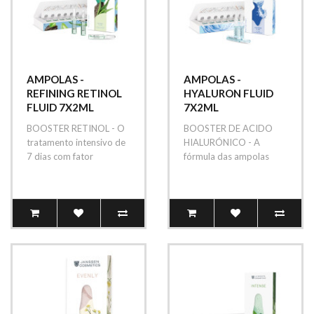
AMPOLAS -
AMPOLAS -
REFINING RETINOL
HYALURON FLUID
FLUID 7X2ML
7X2ML
BOOSTER RETINOL - O
BOOSTER DE ACIDO
tratamento intensivo de
HIALURÓNICO - A
7 dias com fator
fórmula das ampolas
antienvelhecimento
Hyaluron Fluid, com
contraria especifi..
100% de Ácido Hialurón..