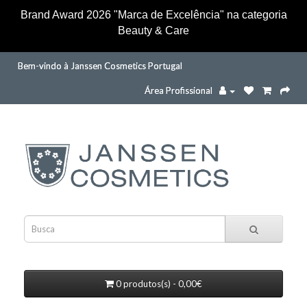
Brand Award 2026 "Marca de Excelência" na categoria
Beauty & Care
Bem-vindo à Janssen Cosmetics Portugal
Área Profissional
0 produtos(s) - 0,00€