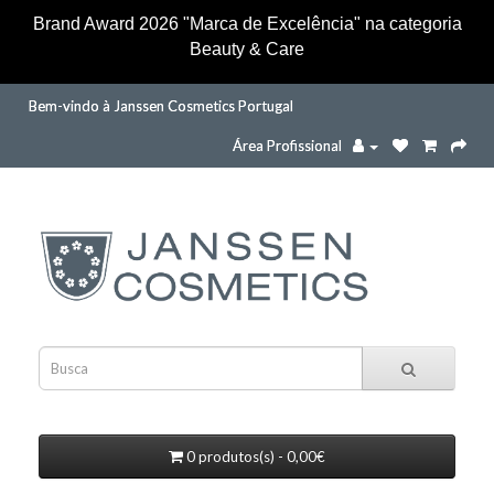
Brand Award 2026 "Marca de Excelência" na categoria
Beauty & Care
Bem-vindo à Janssen Cosmetics Portugal
Área Profissional
0 produtos(s) - 0,00€