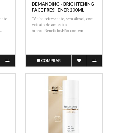
DEMANDING - BRIGHTENING
FACE FRESHENER 200ML
ante
Tónico refrescante, sem álcool, com
extrato de amoreira
..
branca.BenefíciosNão contém
álcool.Diminui o..
COMPRAR