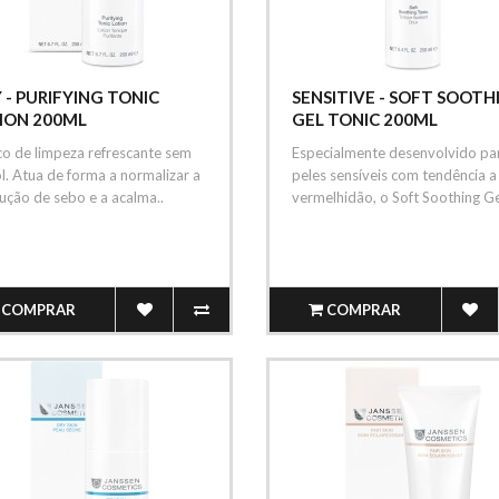
Y - PURIFYING TONIC
SENSITIVE - SOFT SOOTH
ION 200ML
GEL TONIC 200ML
co de limpeza refrescante sem
Especialmente desenvolvido pa
l. Atua de forma a normalizar a
peles sensíveis com tendência a
ução de sebo e a acalma..
vermelhidão, o Soft Soothing Ge
Ton..
COMPRAR
COMPRAR