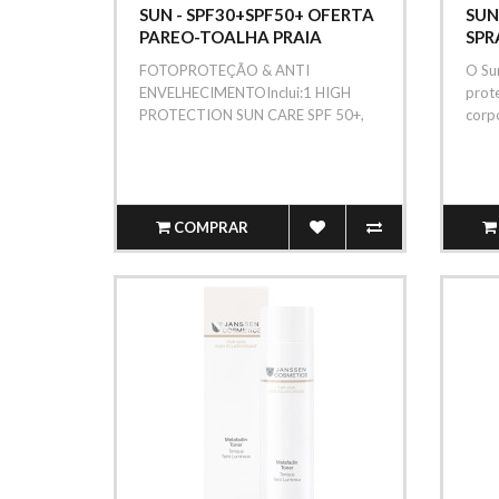
SUN - SPF30+SPF50+ OFERTA
SUN
PAREO-TOALHA PRAIA
SPR
FOTOPROTEÇÃO & ANTI
O Su
ENVELHECIMENTOInclui:1 HIGH
prote
PROTECTION SUN CARE SPF 50+,
corpo
75ml1 SUN PROTECTIO..
COMPRAR