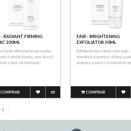
 - RADIANT FIRMING
FAIR - BRIGHTENING
IC 200ML
EXFOLIATOR 50ML
o facial refrescante para peles
Esfoliante em creme, com ação
veis e desidratadas, sem álcool.
mecânica e química. Aclara a pel
nta o teor de humidad..
prepara-a para o tratamento de
COMPRAR
COMPRAR
>|