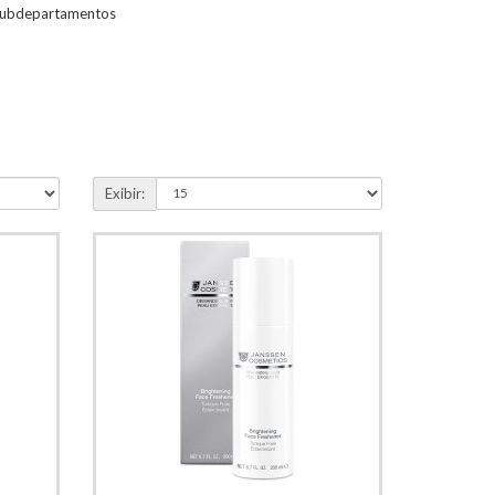
subdepartamentos
Exibir: