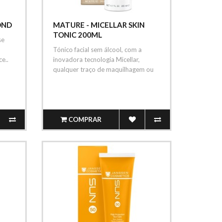
OND
MATURE - MICELLAR SKIN
TONIC 200ML
se
Tónico facial sem álcool, com a
e..
inovadora tecnologia Micellar,
qualquer traço de maquilhagem ou
re..
COMPRAR