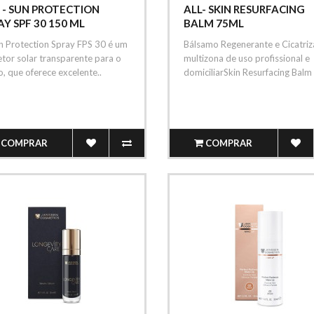
 - SUN PROTECTION
ALL- SKIN RESURFACING
AY SPF 30 150 ML
BALM 75ML
n Protection Spray FPS 30 é um
Bálsamo Regenerante e Cicatriz
tor solar transparente para o
multizona de uso profissional e
, que oferece excelente..
domiciliarSkin Resurfacing Balm 
COMPRAR
COMPRAR