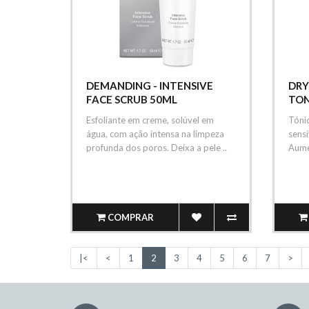
DEMANDING - INTENSIVE
DRY
FACE SCRUB 50ML
TON
Esfoliante em creme, solúvel em
Tónic
água, com ação intensa na limpeza
sensí
profunda dos poros. Deixa a pele ..
Aume
COMPRAR
|<
<
1
2
3
4
5
6
7
>