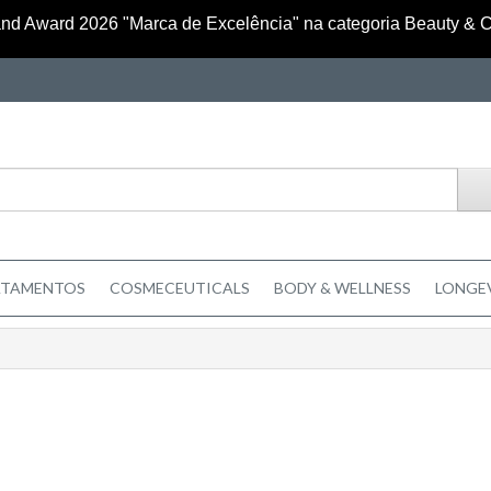
nd Award 2026 "Marca de Excelência" na categoria Beauty & 
ATAMENTOS
COSMECEUTICALS
BODY & WELLNESS
LONGE