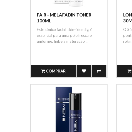
FAIR - MELAFADIN TONER
LON
100ML
30M
Este tónico facial, skin-friendly, é
O Sé
essencial para uma pele fresca e
ponto
uniforme. Inibe a maturação ..
rotin
avan
COMPRAR