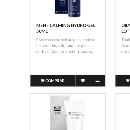
MEN - CALMING HYDRO GEL
OIL
50ML
LOT
Poderoso cocktail ativo e ultraleve
Tóni
de cuidados hidratantes e pós-
álcoo
barbear. Acalma a pele irritada e..
prod
COMPRAR