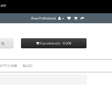
Care
Área Profissional
0 produtos(s) - 0,00€
VITY CARE
BLOG