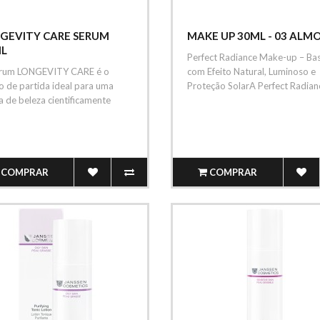
GEVITY CARE SERUM
MAKE UP 30ML - 03 ALM
L
Perfect Radiance Make-up – Ba
rum LONGEVITY CARE é o
com Efeito Natural, Luminoso e
 de partida ideal para uma
Proteção SolarA Perfect Radianc
a de beleza cientificamente
çada..
COMPRAR
COMPRAR